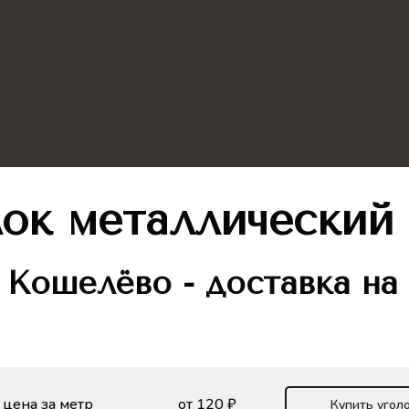
лок металлический
к
Кошелёво - доставка на
 цена за метр
от 120 ₽
Купить угол