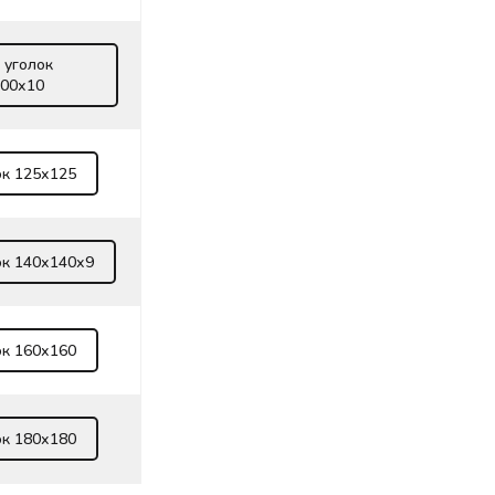
 уголок
00х10
ок 125х125
ок 140х140х9
ок 160х160
ок 180х180