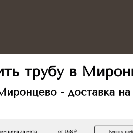
ить трубу
в Мирон
иронцево - доставка на
 мм цена за метр
от 168 ₽
Купить труб