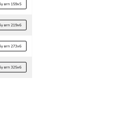
бу вгп 159х5
бу вгп 219х6
бу вгп 273х6
бу вгп 325х6