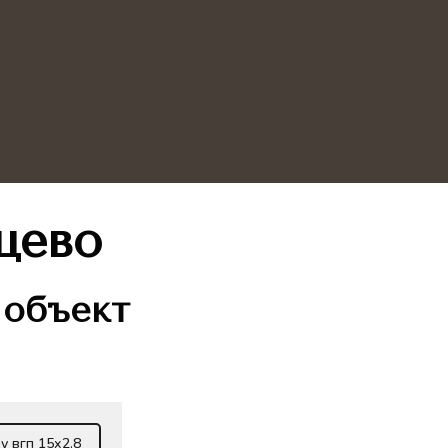
цево
 объект
у вгп 15х2.8