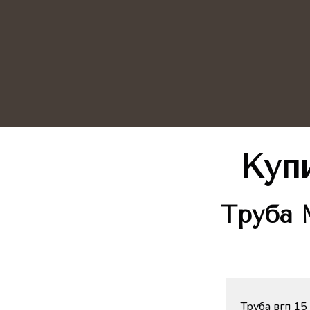
Куп
Труба
М
Труба вгп 15