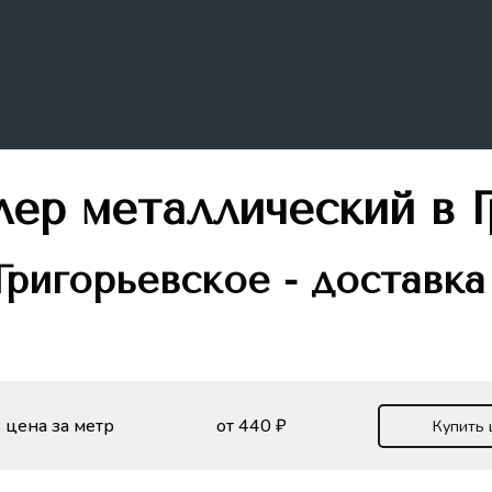
лер металлический
в 
ригорьевское - доставка
 цена за метр
от 440 ₽
Купить 