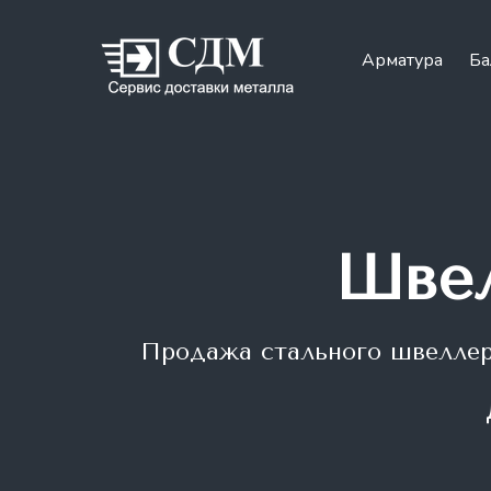
Арматура
Ба
Швел
Продажа стального швелле