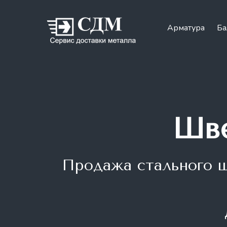
Арматура
Ба
Шве
Продажа стального 