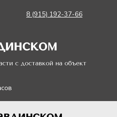
8 (915) 192-37-66
динском
сти с доставкой на объект
асов
авдинском