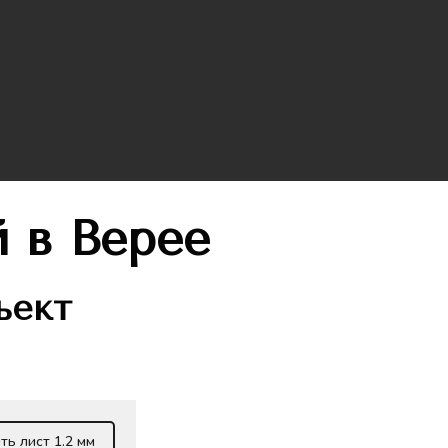
й
в Верее
ъект
ть лист 1.2 мм