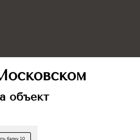
Московском
а объект
ть балку 10