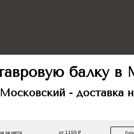
тавровую балку
в 
Московский - доставка н
а за метр
от 1155 ₽
Купи