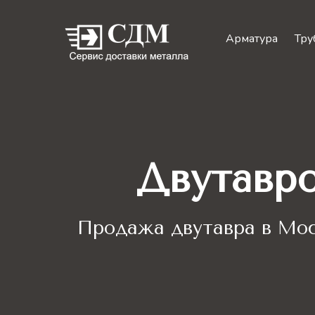
Арматура
Тру
Двутавр
Продажа двутавра
в Мос