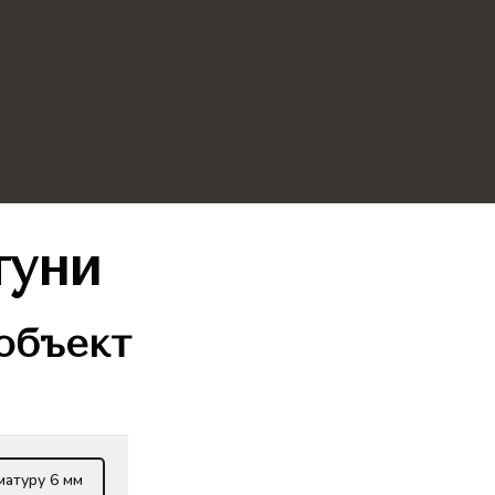
туни
 объект
матуру 6 мм